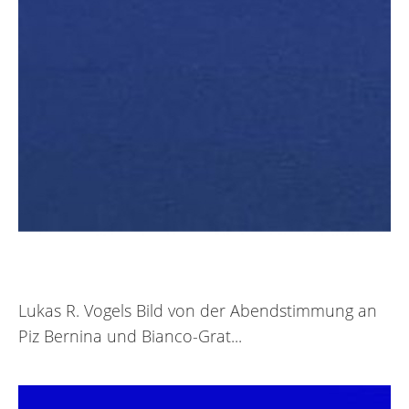
Lukas R. Vogels Bild von der Abendstimmung an
Piz Bernina und Bianco-Grat...