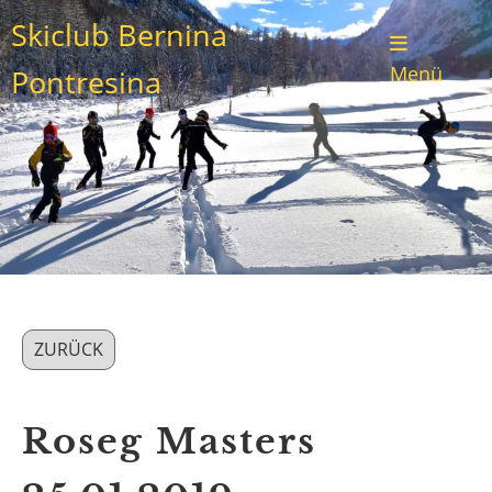
Skiclub Bernina
Menü
Pontresina
ZURÜCK
Roseg Masters