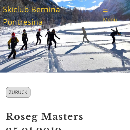
Skiclub Bernina
Menü
Pontresina
ZURÜCK
Roseg Masters