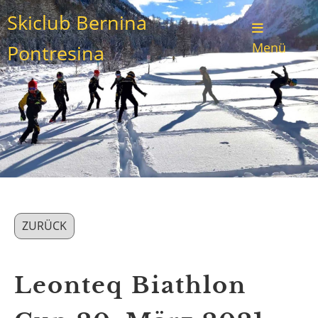
Skiclub Bernina
Menü
Pontresina
ZURÜCK
Leonteq Biathlon