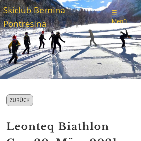
Skiclub Bernina
Menü
Pontresina
ZURÜCK
Leonteq Biathlon