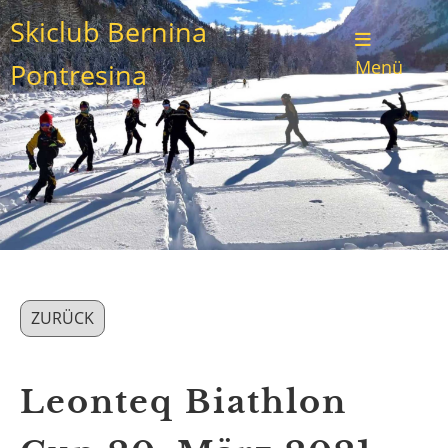
Skiclub Bernina
Menü
Pontresina
ZURÜCK
Leonteq Biathlon