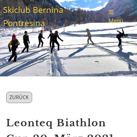
Skiclub Bernina
Menü
Pontresina
ZURÜCK
Leonteq Biathlon