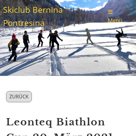
Skiclub Bernina
Menü
Pontresina
ZURÜCK
Leonteq Biathlon