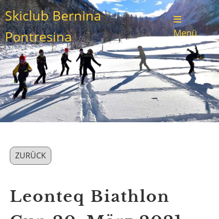
Skiclub Bernina
Menü
Pontresina
ZURÜCK
Leonteq Biathlon