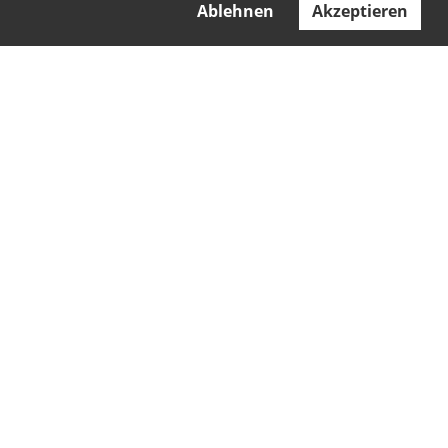
Ablehnen
Akzeptieren
Club Bernina Pontresina
Impressum
kiclubpontresina.ch
Datenschut
z